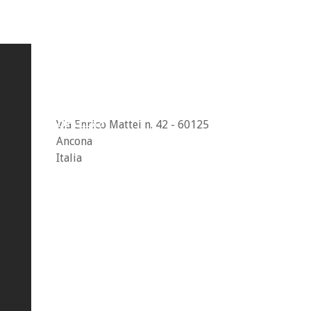
WELCOME
SAILS
Via Enrico Mattei n. 42 - 60125
Ancona
Italia
071 2074936 - 327 1189697